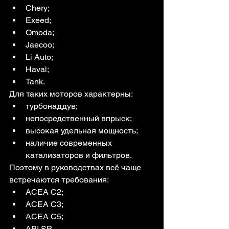
Chery;
Exeed;
Omoda;
Jaecoo;
Li Auto;
Haval;
Tank.
Для таких моторов характерны:
турбонаддув;
непосредственный впрыск;
высокая удельная мощность;
наличие современных 
катализаторов и фильтров.
Поэтому в руководствах всё чаще 
встречаются требования:
ACEA C2;
ACEA C3;
ACEA C5;
API SP.