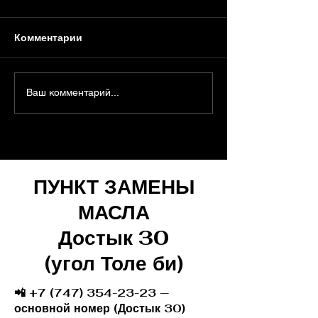
Комментарии
Какое моторное масло
Цвет дыма из
Ваш комментарий...
выбрать для Li Auto
выхлопной тру
(Lixiang): полное
чём сигнализи
руководство для
автомобиль
владельцев L6, L7, L8
и L9
ПУНКТ ЗАМЕНЫ
МАСЛА
Достык 30
(угол Толе би)
📲 +7 (747) 354-23-23 —
основной номер (Достык 30)