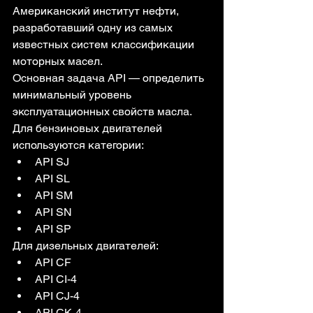
Американский институт нефти, 
разработавший одну из самых 
известных систем классификации 
моторных масел.
Основная задача API — определить 
минимальный уровень 
эксплуатационных свойств масла.
Для бензиновых двигателей 
используются категории:
API SJ
API SL
API SM
API SN
API SP
Для дизельных двигателей:
API CF
API CI-4
API CJ-4
API CK-4