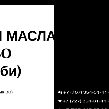
Ы МАСЛА
30
 би)
ык 30)
📲 +7 (707) 354-31-41 
ык 30
☎️ +7 (727) 354-31-41 