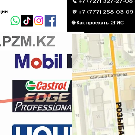
📞 +7 (727) 327-27-08
ции
💬 +7 (777) 258-03-09
🌐 Как проехать 2ГИС