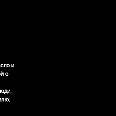
сло и
й о
люди,
елю,