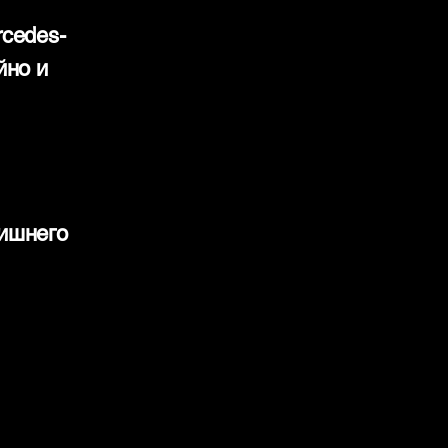
cedes-
йно и
лишнего