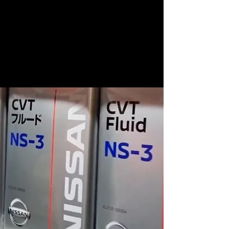
5. Проверка уровня и
температурная адаптация CVT
После замены проводится:
выставление уровня жидкости при
точной температуре (важно для
CVT7),