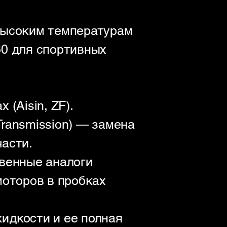
 высоким температурам
60 для спортивных
(Aisin, ZF).
ransmission) — замена
асти.
твенные аналоги
моторов в пробках
идкости и ее полная