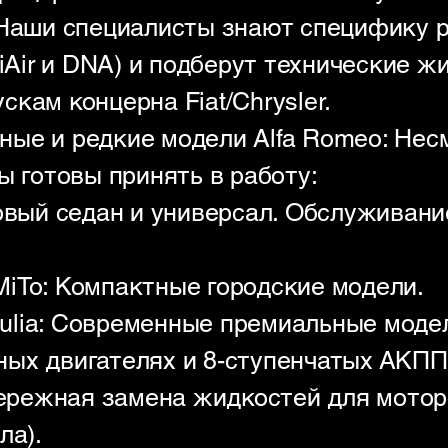
 Наши специалисты знают специфику
tiAir и DNA) и подберут технические ж
кам концерна Fiat/Chrysler.
ые и редкие модели Alfa Romeo: Нес
ы готовы принять в работу:
овый седан и универсал. Обслуживани
& MiTo: Компактные городские модели.
Giulia: Современные премиальные моде
ых двигателях и 8-ступенчатых АКПП 
Бережная замена жидкостей для моторо
ла).