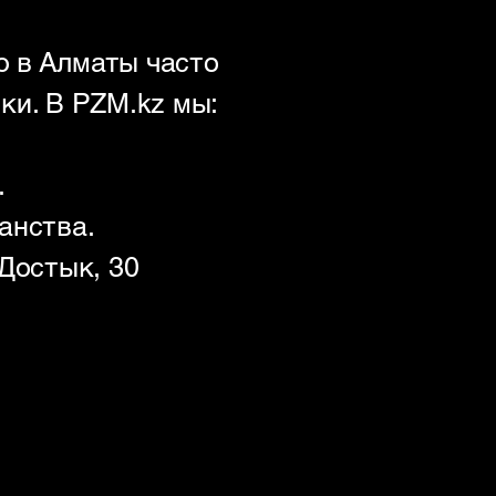
o в Алматы часто
ки. В PZM.kz мы:
.
анства.
 Достык, 30