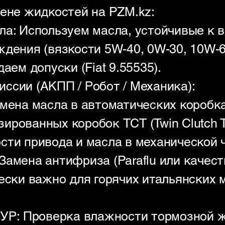
мене жидкостей на PZM.kz:
ла: Используем масла, устойчивые к
ждения (вязкости 5W-40, 0W-30, 10W-
аем допуски (Fiat 9.55535).
ссии (АКПП / Робот / Механика):
мена масла в автоматических коробках 
ированных коробок TCT (Twin Clutch T
сти привода и масла в механической ч
Замена антифриза (Paraflu или качес
ески важно для горячих итальянских 
ГУР: Проверка влажности тормозной ж