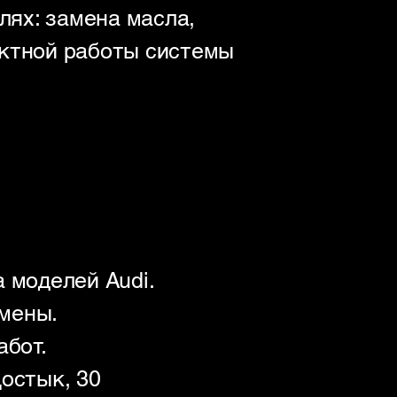
ях: замена масла,
ектной работы системы
 моделей Audi.
амены.
абот.
Достык, 30