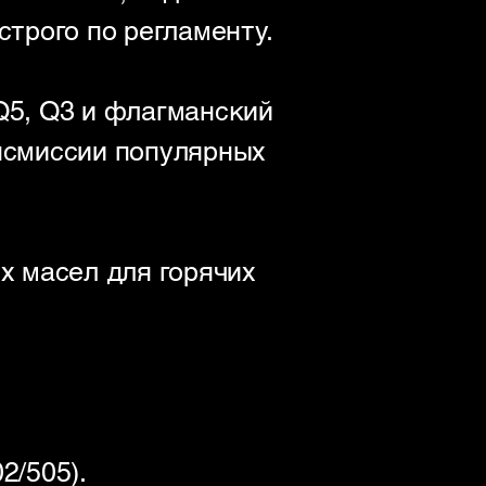
трого по регламенту.
 Q5, Q3 и флагманский
нсмиссии популярных
х масел для горячих
2/505).