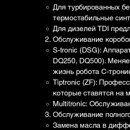
Для турбированных бе
термостабильные синт
Для дизелей TDI пред
Обслуживание коробок п
S-tronic (DSG): Аппар
DQ250, DQ500). Меняе
жизнь робота С-трони
Tiptronic (ZF): Профе
которые ставятся на 
Multitronic: Обслужив
Обслуживание полного
Замена масла в диффе