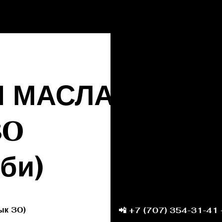
Ы МАСЛА
30
 би)
ык 30)
📲 +7 (707) 354-31-41 