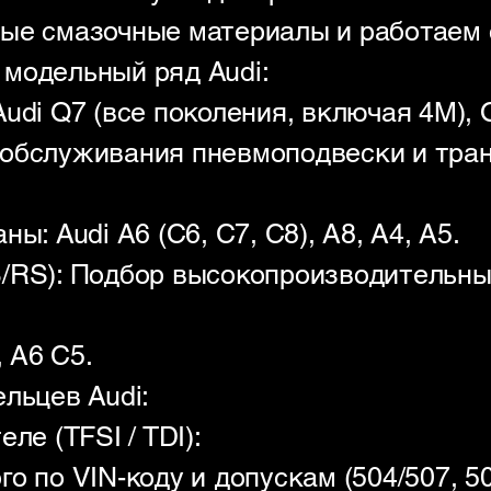
ые смазочные материалы и работаем с
модельный ряд Audi:
udi Q7 (все поколения, включая 4M),
 обслуживания пневмоподвески и тра
ы: Audi A6 (C6, C7, C8), A8, A4, A5.
/RS): Подбор высокопроизводительны
, A6 C5.
льцев Audi:
ле (TFSI / TDI):
о по VIN-коду и допускам (504/507, 50