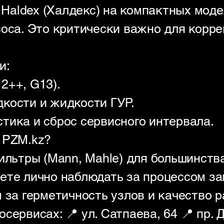
aldex (Халдекс) на компактных модел
соса. Это критически важно для корр
и:
2++, G13).
кости и жидкости ГУР.
тика и сброс сервисного интервала.
 PZM.kz?
ильтры (Mann, Mahle) для большинства
ете лично наблюдать за процессом з
 за герметичность узлов и качество р
сервисах: 📍 ул. Сатпаева, 64 📍 пр. 