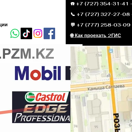
ык 30
☎️ +7 (727) 354-31-41 
📞 +7 (727) 327-27-08
ции
💬 +7 (777) 258-03-09
🌐 Как проехать 2ГИС