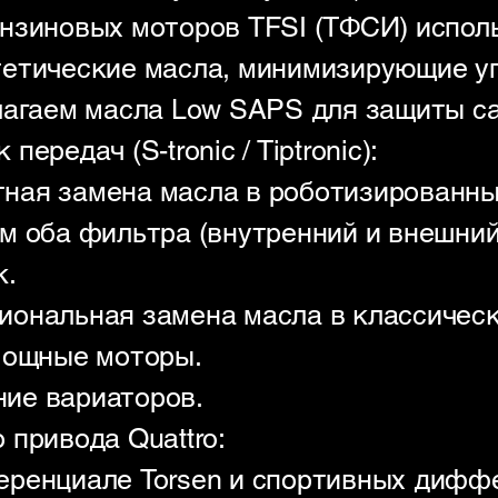
нзиновых моторов TFSI (ТФСИ) испол
етические масла, минимизирующие уг
лагаем масла Low SAPS для защиты с
ередач (S-tronic / Tiptronic):
атная замена масла в роботизированны
м оба фильтра (внутренний и внешний
к.
ссиональная замена масла в классичес
мощные моторы.
ание вариаторов.
 привода Quattro:
ренциале Torsen и спортивных дифф