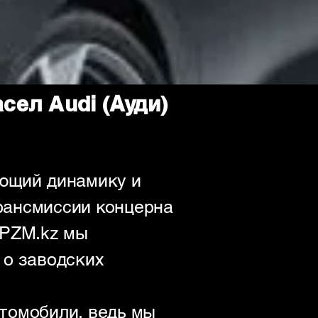
ел Audi (Ауди)
ающий динамику и
рансмиссии концерна
 PZM.kz мы
 о заводских
томобили, ведь мы