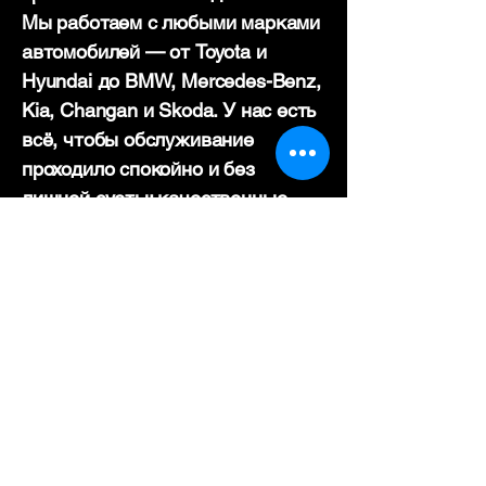
Мы работаем с любыми марками
автомобилей — от Toyota и
Hyundai до BMW, Mercedes-Benz,
Kia, Changan и Skoda. У нас есть
всё, чтобы обслуживание
проходило спокойно и без
лишней суеты: качественные
масла, современные
инструменты и опытные
специалисты.
При каждой замене масла мы
бесплатно проводим диагностику
всех жидкостей: тормозной,
охлаждающей, гидравлической и
трансмиссионной. Если нужно —
подскажем, что стоит заменить,