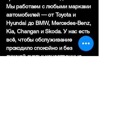
Мы работаем с любыми марками
автомобилей — от Toyota и
Hyundai до BMW, Mercedes-Benz,
Kia, Changan и Skoda. У нас есть
всё, чтобы обслуживание
проходило спокойно и без
лишней суеты: качественные
масла, современные
инструменты и опытные
специалисты.
При каждой замене масла мы
бесплатно проводим диагностику
всех жидкостей: тормозной,
охлаждающей, гидравлической и
трансмиссионной. Если нужно —
подскажем, что стоит заменить,