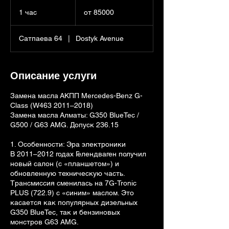
от
85000
1 час
1
от 85000
ч
а
Сатпаева 64
|
Dostyk Avenue
Описание услуги
Замена масла АКПП Mercedes-Benz G-
Class (W463 2011–2018)
Замена масла Алматы: G350 BlueTec /
G500 / G63 AMG. Допуск 236.15
1. Особенности: Эра электроники
В 2011–2012 годах Гелендваген получил
новый салон (с «планшетом») и
обновленную техническую часть.
Трансмиссия сменилась на 7G-Tronic
PLUS (722.9) с «синим» маслом. Это
касается как популярных дизельных
G350 BlueTec, так и бензиновых
монстров G63 AMG.