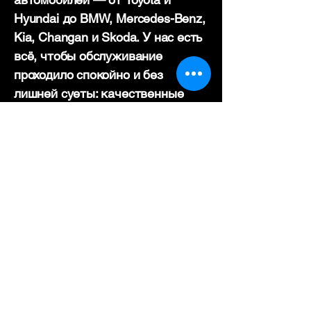
Hyundai до BMW, Mercedes-Benz,
Kia, Changan и Skoda. У нас есть
всё, чтобы обслуживание
проходило спокойно и без
лишней суеты: качественные
масла, современные
инструменты и опытные
специалисты.
При каждой замене масла мы
бесплатно проводим диагностику
всех жидкостей: тормозной,
охлаждающей, гидравлической и
трансмиссионной. Если нужно —
подскажем, что стоит заменить,
чтобы двигатель работал мягко и
надежно, без лишнего шума и