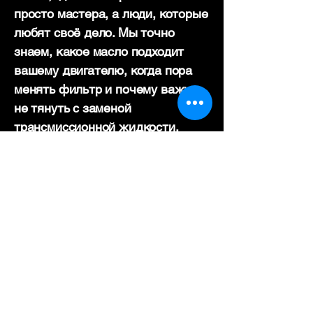
просто мастера, а люди, которые
любят своё дело. Мы точно
знаем, какое масло подходит
вашему двигателю, когда пора
менять фильтр и почему важно
не тянуть с заменой
трансмиссионной жидкости.
Мы работаем с любыми марками
автомобилей — от Toyota и
Hyundai до BMW, Mercedes-Benz,
Kia, Changan и Skoda. У нас есть
всё, чтобы обслуживание
проходило спокойно и без
лишней суеты: качественные
масла, современные
инструменты и опытные