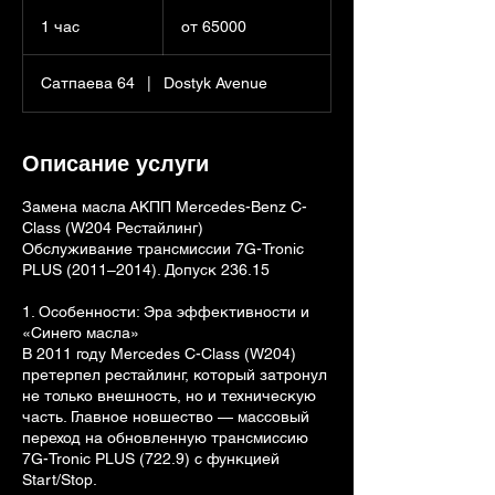
от
65000
1 час
1
от 65000
ч
а
Сатпаева 64
|
Dostyk Avenue
Описание услуги
Замена масла АКПП Mercedes-Benz C-
Class (W204 Рестайлинг)
Обслуживание трансмиссии 7G-Tronic
PLUS (2011–2014). Допуск 236.15
1. Особенности: Эра эффективности и
«Синего масла»
В 2011 году Mercedes C-Class (W204)
претерпел рестайлинг, который затронул
не только внешность, но и техническую
часть. Главное новшество — массовый
переход на обновленную трансмиссию
7G-Tronic PLUS (722.9) с функцией
Start/Stop.