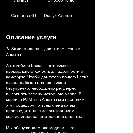
15 минут
1
от 3000 тенге
тенге
5
м
Сатпаева 64
|
Dostyk Avenue
и
н
у
т
Описание услуги
🔧 Замена масла в двигателе Lexus в
Алматы
Автомобили Lexus — это символ
премиального качества, надёжности и
комфорта. Чтобы двигатель вашего Lexus
всегда работал плавно, тихо и
безупречно, необходимо регулярно
выполнять замену моторного масла. В
сервисе PZM.kz в Алматы мы проводим
эту процедуру по всем стандартам
производителя, с использованием
сертифицированных масел и фильтров.
Мы обслуживаем все модели — от