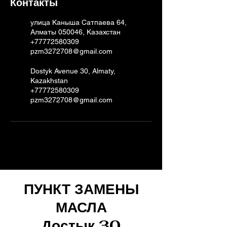
Контакты
улица Каныша Сатпаева 64,
Алматы 050046, Казахстан
+77772580309
pzm3272708@gmail.com
Dostyk Avenue 30, Almaty,
Kazakhstan
+77772580309
pzm3272708@gmail.com
ПУНКТ ЗАМЕНЫ
МАСЛА
Достык 30