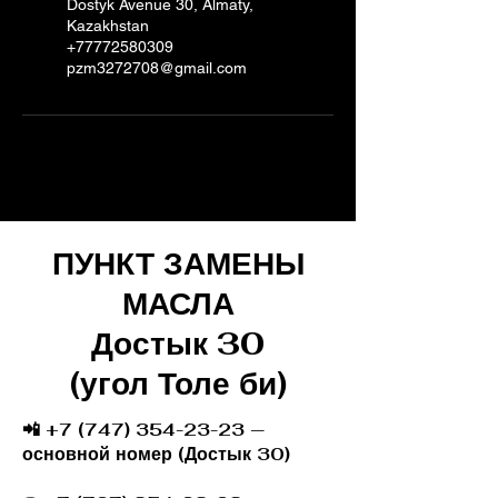
Dostyk Avenue 30, Almaty,
Kazakhstan
+77772580309
pzm3272708@gmail.com
ПУНКТ ЗАМЕНЫ
МАСЛА
Достык 30
(угол Толе би)
📲 +7 (747) 354-23-23 —
основной номер (Достык 30)