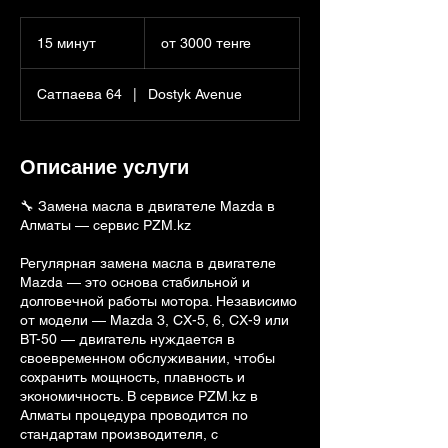
от
3000
15 минут
1
от 3000 тенге
тенге
5
м
Сатпаева 64
|
Dostyk Avenue
и
н
у
т
Описание услуги
🔧 Замена масла в двигателе Mazda в
Алматы — сервис PZM.kz
Регулярная замена масла в двигателе
Mazda — это основа стабильной и
долговечной работы мотора. Независимо
от модели — Mazda 3, CX-5, 6, CX-9 или
BT-50 — двигатель нуждается в
своевременном обслуживании, чтобы
сохранить мощность, плавность и
экономичность. В сервисе PZM.kz в
Алматы процедура проводится по
стандартам производителя, с