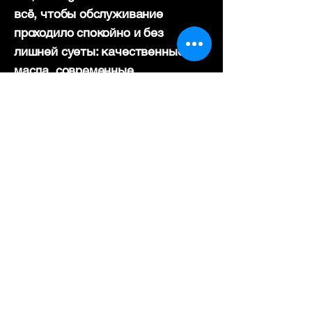
всё, чтобы обслуживание
проходило спокойно и без
лишней суеты: качественные
масла, современные
инструменты и опытные
специалисты.
При каждой замене масла мы
бесплатно проводим диагностику
всех жидкостей: тормозной,
охлаждающей, гидравлической и
трансмиссионной. Если нужно —
подскажем, что стоит заменить,
чтобы двигатель работал мягко и
надежно, без лишнего шума и
расхода.
Наши станции: