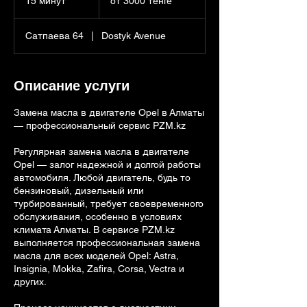
15 минут
1
от 3000 тенге
тенге
5
м
Сатпаева 64
|
Dostyk Avenue
и
н
у
т
Описание услуги
Замена масла в двигателе Opel в Алматы
— профессиональный сервис PZM.kz
Регулярная замена масла в двигателе
Opel — залог надежной и долгой работы
автомобиля. Любой двигатель, будь то
бензиновый, дизельный или
турбированный, требует своевременного
обслуживания, особенно в условиях
климата Алматы. В сервисе PZM.kz
выполняется профессиональная замена
масла для всех моделей Opel: Astra,
Insignia, Mokka, Zafira, Corsa, Vectra и
других.