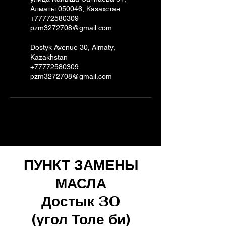
Алматы 050046, Казахстан
+77772580309
pzm3272708@gmail.com
Dostyk Avenue 30, Almaty,
Kazakhstan
+77772580309
pzm3272708@gmail.com
ПУНКТ ЗАМЕНЫ
МАСЛА
Достык 30
(угол Толе би)