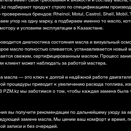
kz подбирают продукт строго по спецификациям производ
оверенных брендов: Rheinol, Motul, Castrol, Shell, Mobil, To
лаем упор на одну марку, а подбираем именно то масло, ко
мотору и условиям эксплуатации в Казахстане.
оводится диагностика состояния масла и визуальный осм
арое масло полностью сливается, устанавливается новый 
вается свежим, сертифицированным маслом. Процесс заним
ии клиент может наблюдать за работой мастера.
а масла — это ключ к долгой и надёжной работе двигателя 
ой процедуры приводит к увеличению расхода топлива, из
 В PZM.kz мы заботимся о том, чтобы каждая замена была 
ия вы получите рекомендации по дальнейшему уходу за 
едующей замене масла. Мы ценим ваш комфорт и время, п
ой записи и без очередей.