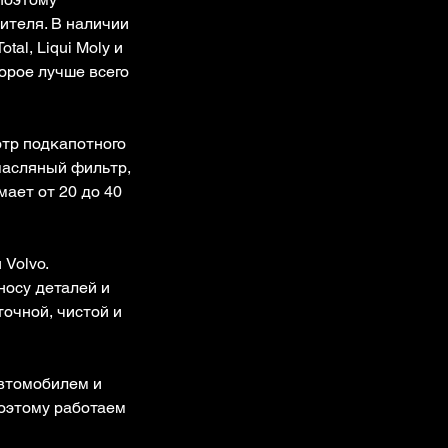
ителя. В наличии
tal, Liqui Moly и
торое лучше всего
отр подкапотного
масляный фильтр,
ает от 20 до 40
Volvo.
носу деталей и
точной, чистой и
автомобилем и
оэтому работаем