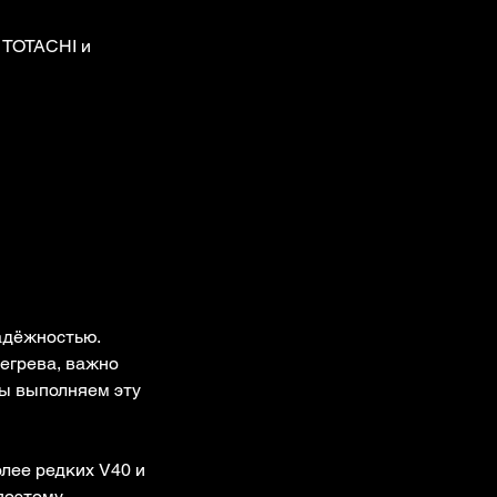
, TOTACHI и
адёжностью.
регрева, важно
мы выполняем эту
лее редких V40 и
 поэтому