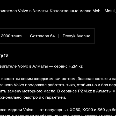
вигателе Volvo в Алматы. Качественные масла Mobil, Motul
 3000 тенге
Сатпаева 64
|
Dostyk Avenue
уги
вигателе Volvo в Алматы — сервис PZM.kz
 известны своим шведским качеством, безопасностью и н
вашего Volvo продолжал работать тихо, стабильно и без пе
ить замену моторного масла. В сервисе PZM.kz в Алматы 
сионально, быстро и с гарантией.
се модели Volvo — от популярных XC60, XC90 и S60 до бо
атель имеет свои требования к вязкости и составу масла,