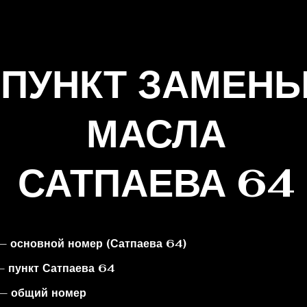
ПУНКТ ЗАМЕН
МАСЛА
САТПАЕВА 64
— основной номер (Сатпаева 64)
— пункт Сатпаева 64
 — общий номер