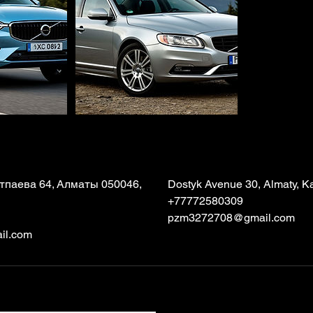
паева 64, Алматы 050046,
Dostyk Avenue 30, Almaty, K
+77772580309
pzm3272708@gmail.com
il.com