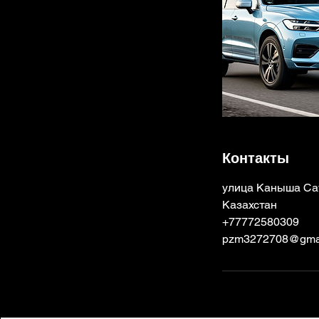
Контакты
улица Каныша Сат
Казахстан
+77772580309
pzm3272708@gma