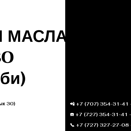
Ы МАСЛА
30
 би)
ык 30)
📲 +7 (707) 354-31-41 
ык 30
☎️ +7 (727) 354-31-41 
📞 +7 (727) 327-27-08