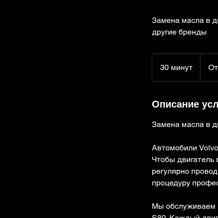
Замена масла в д
другие бренды
От
3000
30 минут
3
От
тенге
0
м
Описание усл
и
н
Замена масла в д
у
т
Автомобили Volvo
Чтобы двигатель 
регулярно провод
процедуру профес
Мы обслуживаем в
S80. Каждый двиг