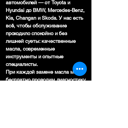
автомобилей — от Toyota и
Hyundai до BMW, Mercedes-Benz,
Kia, Changan и Skoda. У нас есть
всё, чтобы обслуживание
проходило спокойно и без
лишней суеты: качественные
масла, современные
инструменты и опытные
специалисты.
При каждой замене масла мы
бесплатно проводим диагностику
всех жидкостей: тормозной,
охлаждающей, гидравлической и
трансмиссионной. Если нужно —
подскажем, что стоит заменить,
чтобы двигатель работал мягко и
надежно, без лишнего шума и