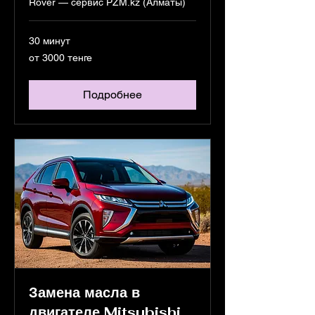
Rover — сервис PZM.kz (Алматы)
30 минут
от
от 3000 тенге
3000
тенге
Подробнее
Замена масла в
двигателе Mitsubishi