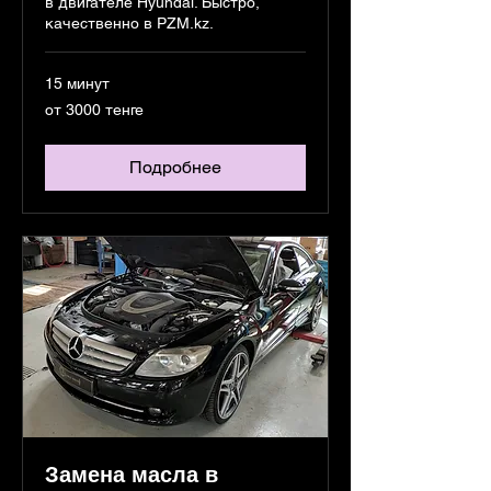
в двигателе Hyundai. Быстро,
качественно в PZM.kz.
15 минут
от
от 3000 тенге
3000
тенге
Подробнее
Замена масла в