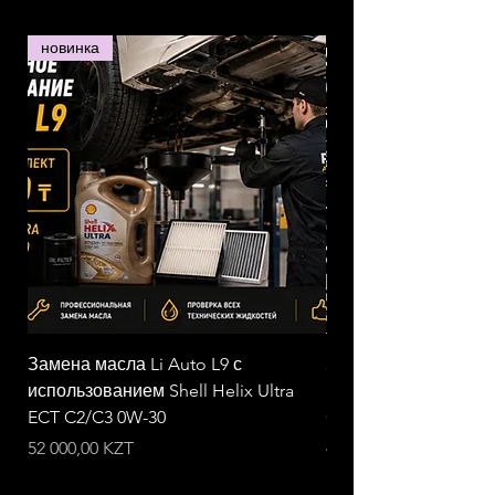
новинка
Замена масла Li Auto L9 с
Замена масла Li Aut
использованием Shell Helix Ultra
использованием Tota
ECT C2/C3 0W-30
Quartz INEO First 0W
Цена
Цена
52 000,00 KZT
42 000,00 KZT