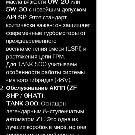
масла вязкости
0W-20
или
5W-30
с новейшим допуском
API SP
. Этот стандарт
критически важен: он защищает
современные турбомоторы от
преждевременного
воспламенения смеси (LSPI) и
растяжения цепи ГРМ.
Для TANK 500 учитываем
особенности работы системы
«мягкого гибрида» (48V).
Обслуживание АКПП (ZF
8HP / 9HAT):
TANK 300:
Оснащен
легендарным 8-ступенчатым
автоматом
ZF
. Это одна из
лучших коробок в мире, но она
требует идеальной чистоты